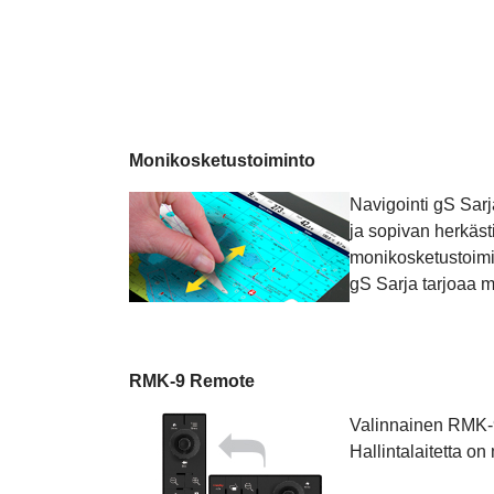
Monikosketustoiminto
Navigointi gS Sar
ja sopivan herkäst
monikosketustoimi
gS Sarja tarjoaa m
RMK-9 Remote
Valinnainen RMK-9
Hallintalaitetta on