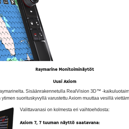
Raymarine Monitoiminäytöt
Uusi Axiom
Raymarinelta. Sisäänrakennetulla RealVision 3D™ -kaikuluotai
ytimen suorituskyvyllä varustettu Axiom muuttaa vesillä viettäm
Valittavanasi on kolmesta eri vaihtoehdosta:
Axiom 7, 7 tuuman näyttö saatavana: