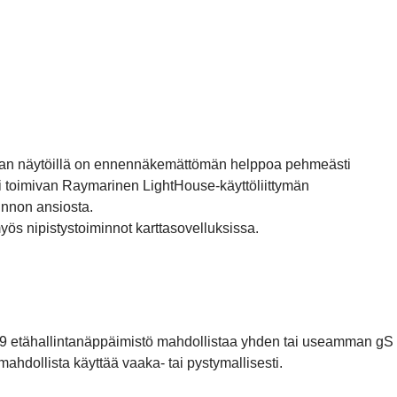
jan näytöillä on ennennäkemättömän helppoa pehmeästi
i toimivan Raymarinen LightHouse-käyttöliittymän
nnon ansiosta.
yös nipistystoiminnot karttasovelluksissa.
 etähallintanäppäimistö mahdollistaa yhden tai useamman gS -
 mahdollista käyttää vaaka- tai pystymallisesti.