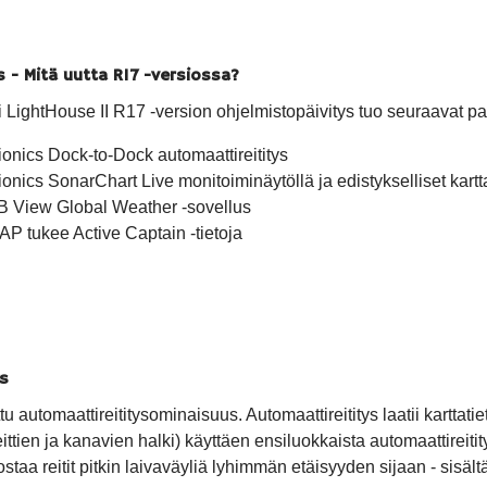
s - Mitä uutta R17 -versiossa?
 LightHouse II R17 -version ohjelmistopäivitys tuo seuraavat p
onics Dock-to-Dock automaattireititys
onics SonarChart Live monitoiminäytöllä ja edistykselliset kart
 View Global Weather -sovellus
P tukee Active Captain -tietoja
ys
 automaattireititysominaisuus. Automaattireititys laatii karttati
eittien ja kanavien halki) käyttäen ensiluokkaista automaattireiti
staa reitit pitkin laivaväyliä lyhimmän etäisyyden sijaan - sis