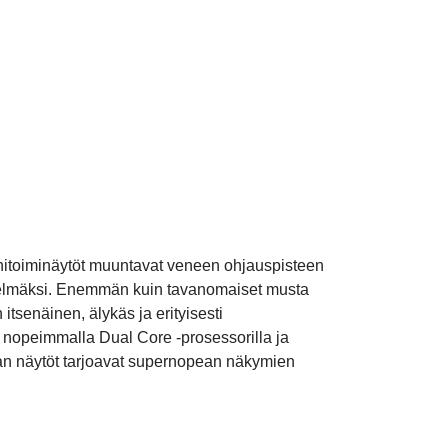
onitoiminäytöt muuntavat veneen ohjauspisteen
estelmäksi. Enemmän kuin tavanomaiset musta
 itsenäinen, älykäs ja erityisesti
n nopeimmalla Dual Core -prosessorilla ja
rjan näytöt tarjoavat supernopean näkymien