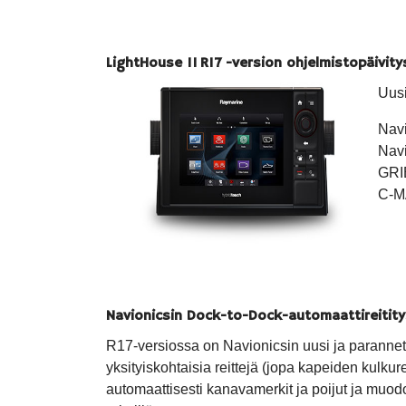
LightHouse II R17 -version ohjelmistopäivity
Uusi
Navi
Navi
GRIB
C-MA
Navionicsin Dock-to-Dock-automaattireitit
R17-versiossa on Navionicsin uusi ja parannettu
yksityiskohtaisia reittejä (jopa kapeiden kulkur
automaattisesti kanavamerkit ja poijut ja muodo