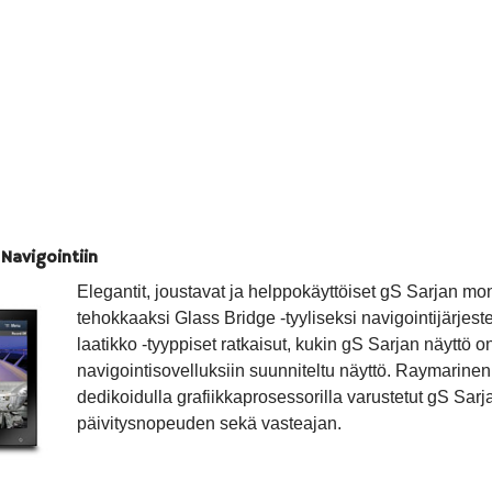
Navigointiin
Elegantit, joustavat ja helppokäyttöiset gS Sarjan m
tehokkaaksi Glass Bridge -tyyliseksi navigointijärj
laatikko -tyyppiset ratkaisut, kukin gS Sarjan näyttö on
navigointisovelluksiin suunniteltu näyttö. Raymarine
dedikoidulla grafiikkaprosessorilla varustetut gS Sa
päivitysnopeuden sekä vasteajan.