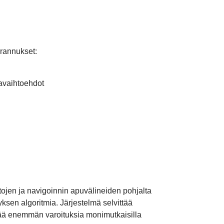
arannukset:
tavaihtoehdot
etojen ja navigoinnin apuvälineiden pohjalta
tyksen algoritmia. Järjestelmä selvittää
ältää enemmän varoituksia monimutkaisilla