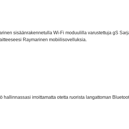
rinen sisäänrakennetulla Wi-Fi moduulilla varustettuja gS Sarj
laitteeseesi Raymarinen mobiilisovelluksia.
 hallinnassasi irroittamatta otetta ruorista langattoman Bluetoot