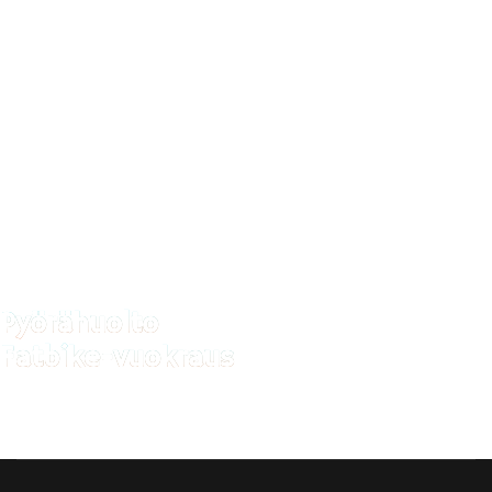
vesillä. Meiltä saat kaiken
veneilyyn.
Viiden tähden venehuollot!
Pyörähuolto
Fatbike-vuokraus