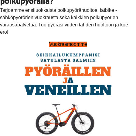
polkupyörällä?
Tarjoamme ensiluokkaista polkupyörähuoltoa, fatbike -
sähköpyörörien vuokrausta sekä kaikkien polkupyörien
varaosapalvelua. Tuo pyöräsi viiden tähden huoltoon ja koe
ero!
Vuokraamoomme